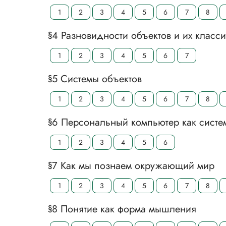
1
2
3
4
5
6
7
8
§4 Разновидности объектов и их класс
1
2
3
4
5
6
7
§5 Системы объектов
1
2
3
4
5
6
7
8
§6 Персональный компьютер как систе
1
2
3
4
5
6
§7 Как мы познаем окружающий мир
1
2
3
4
5
6
7
8
§8 Понятие как форма мышления