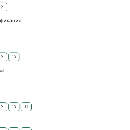
9
ификация
9
10
ма
9
10
11