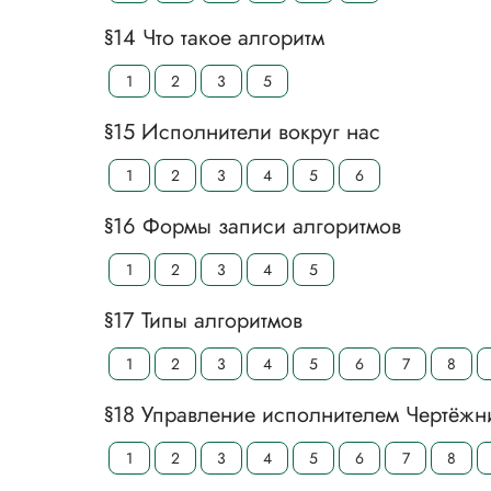
§14 Что такое алгоритм
1
2
3
5
§15 Исполнители вокруг нас
1
2
3
4
5
6
§16 Формы записи алгоритмов
1
2
3
4
5
§17 Типы алгоритмов
1
2
3
4
5
6
7
8
§18 Управление исполнителем Чертёжн
1
2
3
4
5
6
7
8