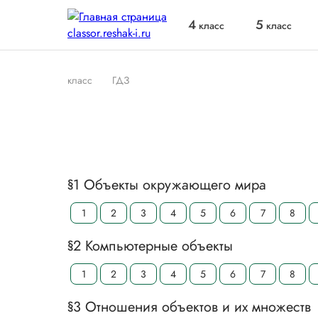
4
5
класс
класс
класс
ГДЗ
§1 Объекты окружающего мира
1
2
3
4
5
6
7
8
§2 Компьютерные объекты
1
2
3
4
5
6
7
8
§3 Отношения объектов и их множеств