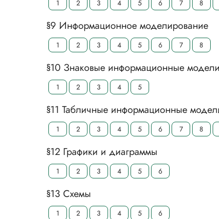
1
2
3
4
5
6
7
8
§9 Информационное моделирование
1
2
3
4
5
6
7
8
§10 Знаковые информационные модел
1
2
3
4
5
§11 Табличные информационные модел
1
2
3
4
5
6
7
8
§12 Графики и диаграммы
1
2
3
4
5
6
§13 Схемы
1
2
3
4
5
6